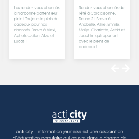
Les rendez-vous abonnés
Rendez-vous abonnés de
à Narbonne battent leur
l'été à Carcassonne,
plein ! Toujours le plein de
Round 2 ! Bravo à
cadeaux pour nos
Anabelle, Aline, Emmie,
abonnés. Bravo à Alexi,
Maïlys, Charlotte, Astrid et
Aphelie, Julian, Alize et
Joachim qui repartent
Lucas !
avec le pleins de
cadeaux !
acti city – information jeunesse est une association
d’éducation populaire qui œuvre dans le champ de