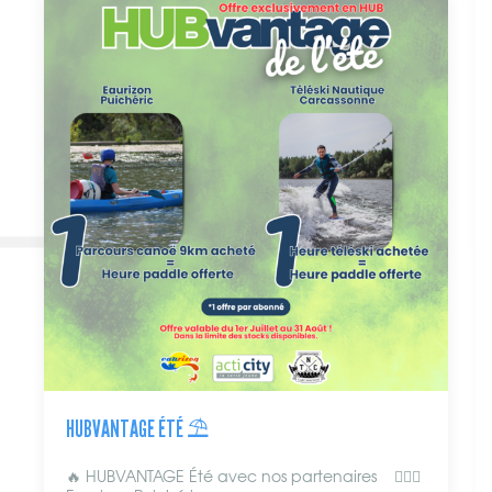
HUBVANTAGE ÉTÉ ⛱️
🔥 HUBVANTAGE Été avec nos partenaires 🚣🏼‍♀️