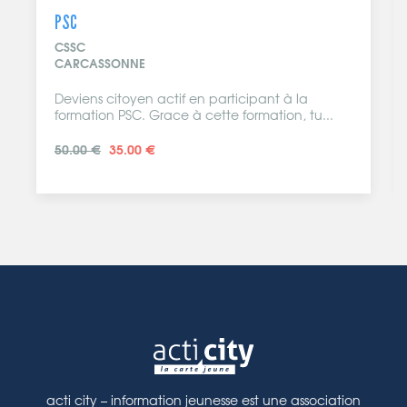
PSC
CSSC
CARCASSONNE
Deviens citoyen actif en participant à la
formation PSC. Grace à cette formation, tu...
50.00 €
35.00 €
acti city – information jeunesse est une association