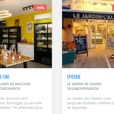
-15%
E FINE
EPICERIE
LADES DE BACCHUS
LE JARDIN DE L'ALDÉA
MOUSTAUSSOU
VILLEMOUSTAUSSOU
te de bons vins*,
Le Jardin de l'Aldéa vous
ueux, fromages ou encore
propose diverses variétés de
teries ? N’attendez plus...
et légumes,...