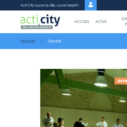
Panneau de gestion des cookies
Acti City ouvre la ville, ouvre l'esprit !
EX
ACCUEIL
ACTUS
P
Accueil
Karaté
OFFR