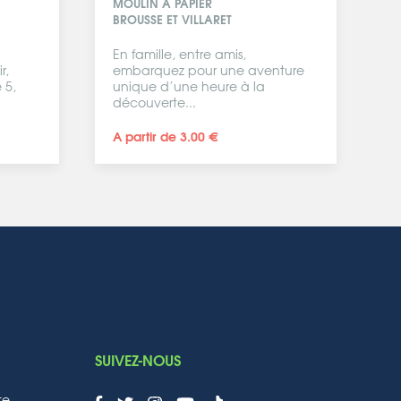
MOULIN À PAPIER
BROUSSE ET VILLARET
En famille, entre amis,
r,
embarquez pour une aventure
 5,
unique d’une heure à la
découverte...
A partir de 3.00 €
SUIVEZ-NOUS
te