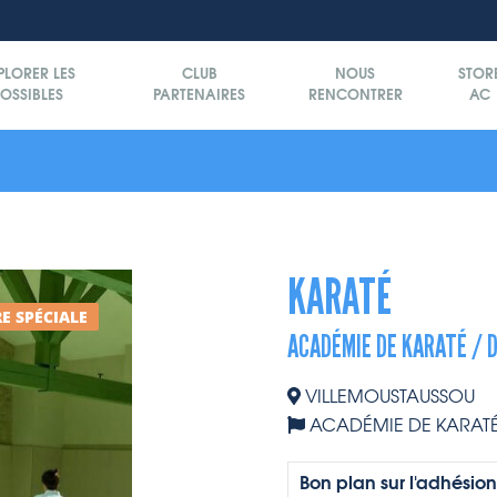
PLORER LES
CLUB
NOUS
STOR
OSSIBLES
PARTENAIRES
RENCONTRER
AC
KARATÉ
E SPÉCIALE
ACADÉMIE DE KARATÉ / 
VILLEMOUSTAUSSOU
ACADÉMIE DE KARAT