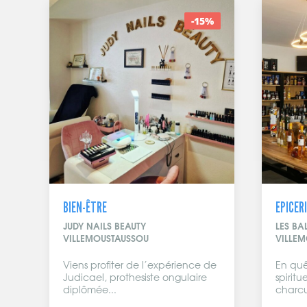
-15%
BIEN-ÊTRE
EPICERI
JUDY NAILS BEAUTY
LES BA
VILLEMOUSTAUSSOU
VILLE
Viens profiter de l’expérience de
En quê
Judicael, prothesiste ongulaire
spirit
diplômée...
charcu