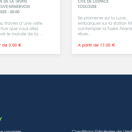
 DE LA TRUFFE
CITÉ DE L'ESPACE
EUVE-MINERVOIS
TOULOUSE
025 - 00:00
Se promener sur la Lune,
u travers d’une visite
embarquer sur la station Mi
ctive que vous allez
contempler la fusée Ariane
rir le monde de la...
rêver...
r de 3.00 €
A partir de 17.00 €
Y
de voyages
Conditions Générales de Ven