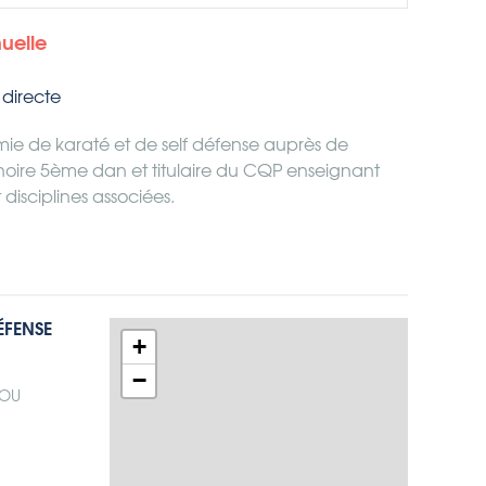
nuelle
directe
ie de karaté et de self défense auprès de
noire 5ème dan et titulaire du CQP enseignant
 disciplines associées.
ÉFENSE
+
−
SOU