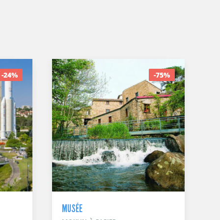
-24%
-75%
MUSÉE