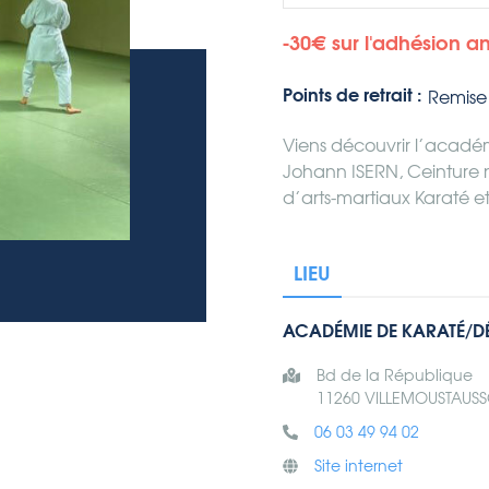
-30€ sur l'adhésion a
Points de retrait :
Remise 
Viens découvrir l’académ
Johann ISERN, Ceinture 
d’arts-martiaux Karaté et
LIEU
ACADÉMIE DE KARATÉ/D
Bd de la République
11260 VILLEMOUSTAUS
06 03 49 94 02
Site internet