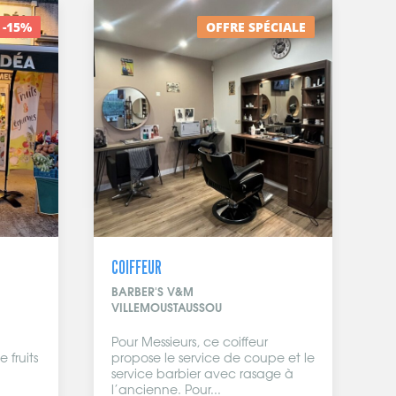
-15%
OFFRE SPÉCIALE
COIFFEUR
BARBER'S V&M
VILLEMOUSTAUSSOU
Pour Messieurs, ce coiffeur
 fruits
propose le service de coupe et le
service barbier avec rasage à
l’ancienne. Pour...