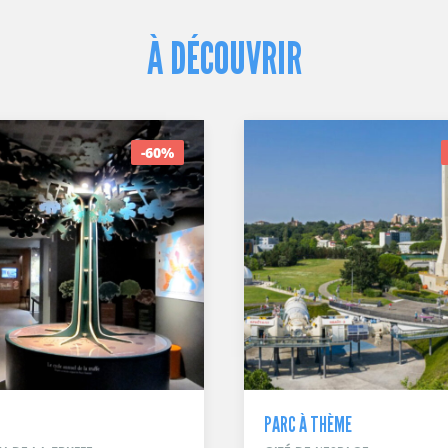
À DÉCOUVRIR
-60%
PARC À THÈME