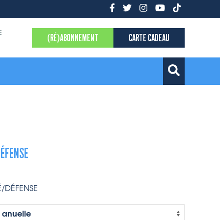
E
(RÉ)ABONNEMENT
CARTE CADEAU
DÉFENSE
É/DÉFENSE