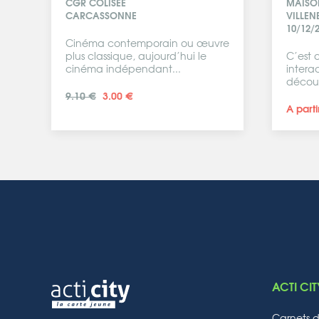
CGR COLISÉE
MAISON
CARCASSONNE
VILLEN
10/12/2
Cinéma contemporain ou œuvre
plus classique, aujourd’hui le
C’est a
cinéma indépendant...
intera
découv
9.10 €
3.00 €
A parti
ACTI CIT
Carnets 