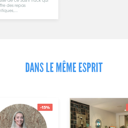
ise de ce Sushi Truck qui
ffre des repas
tiques,...
DANS LE MÊME ESPRIT
-20%