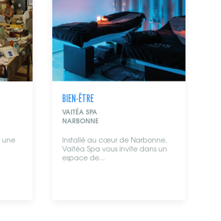
RE
BIEN-ÊTRE
SPA
YOU AND BEAUTY
NNE
NARBONNE
lé au cœur de Narbonne,
Spécialiste Beauté et Bien-ê
Spa vous invite dans un
You and Beauty t’accueill
 de...
ou sans rendez-vous....
Jusqu'à -50%