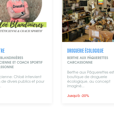
DROGUERIE ÉCOLOGIQUE
BIEN-ÊT
BERTHE AUX PÂQUERETTES
VAITÉA 
CARCASSONNE
NARBO
Berthe aux Pâquerettes est une
Instal
boutique de droguerie
Vaitéa 
écologique, au concept
espace
imaginé...
Jusqu'à -20%