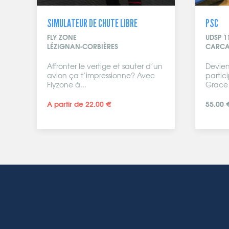
SIMULATEUR DE CHUTE LIBRE
PSC
FLY ZONE
UDSP 1
LÉZIGNAN-CORBIÈRES
CARCA
Affronter le vertige et sauter d’un
Devien
avion ça t’impressionne? Avec
partic
Flyzone à...
Grace 
A partir de 22.00 €
55.00 