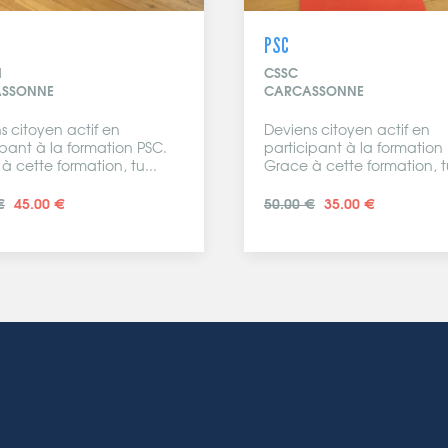
PSC
1
CSSC
SSONNE
CARCASSONNE
s citoyen actif en
Deviens citoyen actif en
ipant à la formation PSC.
participant à la formation
à cette formation, tu...
Grace à cette formation, tu
€
45.00 €
50.00 €
35.00 €