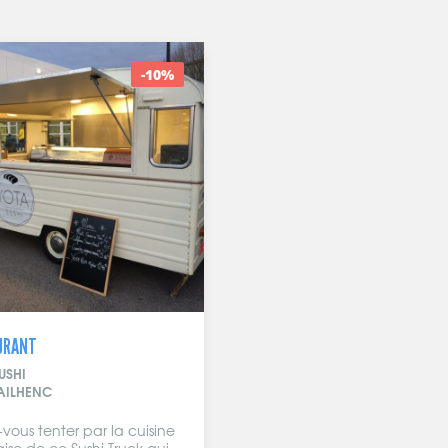
-10%
URANT
USHI
AILHENC
-vous tenter par la cuisine