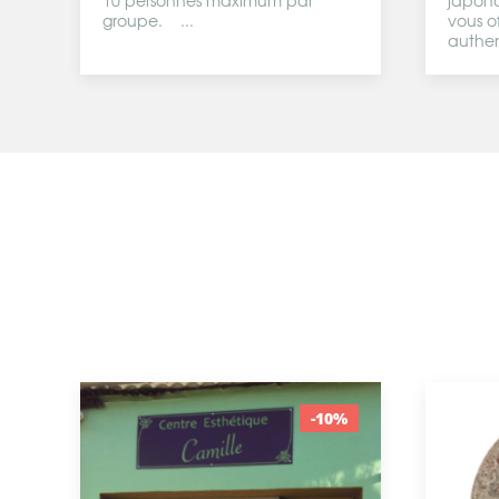
10 personnes maximum par
japona
groupe. ...
vous o
authen
-10%
-15%