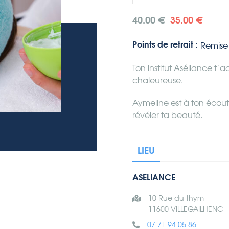
40.00 €
35.00 €
Points de retrait :
Remise 
Ton institut Aséliance t
chaleureuse.
Aymeline est à ton écout
révéler ta beauté.
LIEU
ASELIANCE
10 Rue du thym
11600 VILLEGAILHENC
07 71 94 05 86