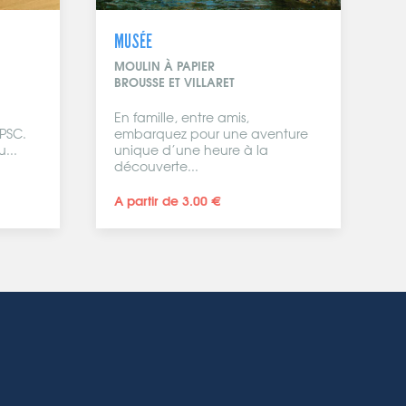
MUSÉE
MOULIN À PAPIER
BROUSSE ET VILLARET
En famille, entre amis,
 PSC.
embarquez pour une aventure
...
unique d’une heure à la
découverte...
A partir de 3.00 €