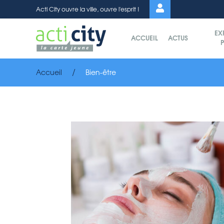
Panneau de gestion des cookies
Acti City ouvre la ville, ouvre l'esprit !
EX
ACCUEIL
ACTUS
P
Accueil
Bien-être