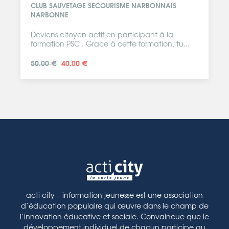
CLUB SAUVETAGE SECOURISME NARBONNAIS
NARBONNE
Deviens citoyen actif en participant à la
formation PSC . Grace à cette formation, tu...
50.00 €
40.00 €
acti city – information jeunesse est une association
d’éducation populaire qui œuvre dans le champ de
l’innovation éducative et sociale. Convaincue que le
développement individuel de chacun participe au