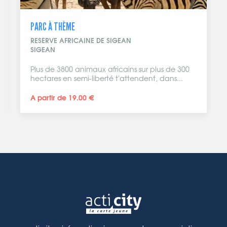
PARC À THÈME
RESERVE AFRICAINE DE SIGEAN
SIGEAN
Plus de 3800 animaux africains sur plus de 300
hectares en semi-liberté t'attendent, dans...
A partir de 19.00 €