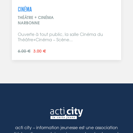
CINÉMA
THÉÂTRE + CINÉMA
NARBONNE
Ouverte à tout public, la salle Cinéma du
Théâtre+Cinéma – Scène...
6.00 €
3.00 €
acti city – information jeunesse est une association