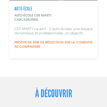
AUTO-ÉCOLE
AUTO-ÉCOLE DE L'ALARIC
CAPENDU
es, une équipe
Le volant à des prix qui s’envolent ! Cet
bjectif...
école conviviale te permettra d'aller...
R LA CONDUITE
38€ DE RÉDUCTION SUR LES PERMIS B ET 
(CONDUITE ACCOMPAGNÉE)
À DÉCOUVRIR