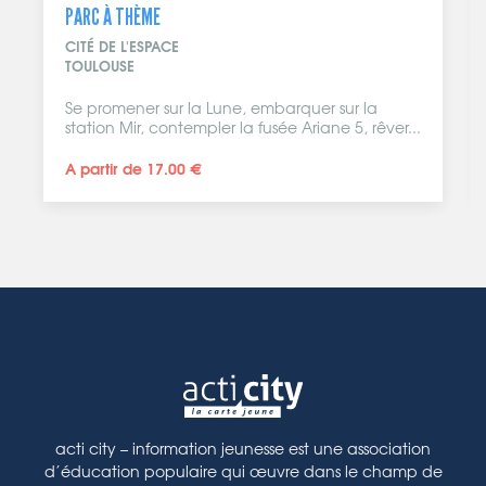
SIMULATEUR DE CHUTE LIBRE
FLY ZONE
LÉZIGNAN-CORBIÈRES
er sur la
Affronter le vertige et sauter d’un avion 
iane 5, rêver...
t’impressionne? Avec Flyzone à...
A partir de 22.00 €
acti city – information jeunesse est une association
d’éducation populaire qui œuvre dans le champ de