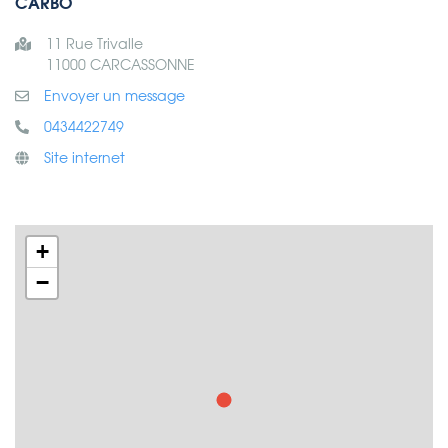
CARBO
11 Rue Trivalle
11000 CARCASSONNE
Envoyer un message
0434422749
Site internet
+
−