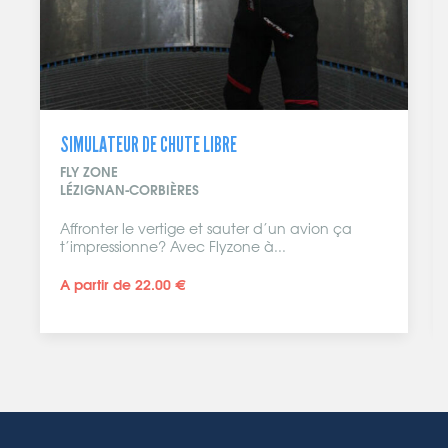
SIMULATEUR DE CHUTE LIBRE
FLY ZONE
LÉZIGNAN-CORBIÈRES
Affronter le vertige et sauter d’un avion ça
t’impressionne? Avec Flyzone à...
A partir de 22.00 €