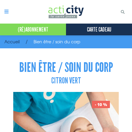
Panneau de gestion des cookies
(RÉ)ABONNEMENT
CARTE CADEAU
Accueil
Bien être / soin du corp
BIEN ÊTRE / SOIN DU CORP
CITRON VERT
- 10 %