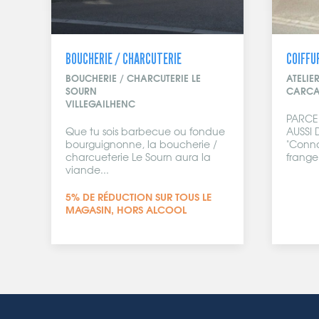
BOUCHERIE / CHARCUTERIE
COIFFU
BOUCHERIE / CHARCUTERIE LE
ATELIE
SOURN
CARCA
VILLEGAILHENC
PARCE
Que tu sois barbecue ou fondue
AUSSI
bourguignonne, la boucherie /
"Conna
charcueterie Le Sourn aura la
frange.
viande...
5% DE RÉDUCTION SUR TOUS LE
MAGASIN, HORS ALCOOL