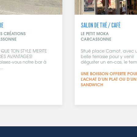
RE
SALON DE THÉ / CAFÉ
RS CRÉATIONS
LE PETIT MOKA
SSONNE
CARCASSONNE
 QUE TON STYLE MERITE
Situé place Carnot, avec 
 DES AVANTAGES!
belle terrasse pour y venir
issez-vous notre bar à
déguster un en-cas, le temp
..
UNE BOISSON OFFERTE POU
L'ACHAT D'UN PLAT OU D'UN
SANDWICH