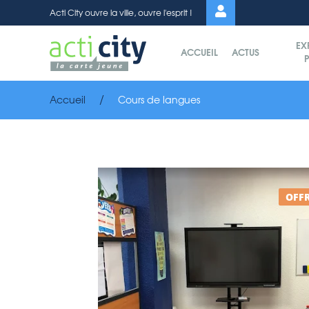
Panneau de gestion des cookies
Acti City ouvre la ville, ouvre l'esprit !
EX
ACCUEIL
ACTUS
P
Accueil
Cours de langues
OFFR