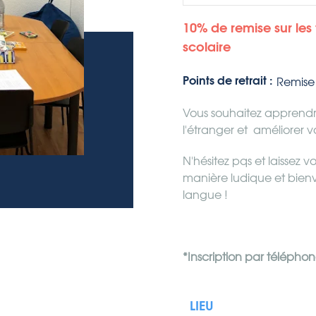
10% de remise sur les 
scolaire
Points de retrait :
Remise 
Vous souhaitez apprendr
l'étranger et améliorer v
N'hésitez pqs et laissez 
manière ludique et bienve
langue !
*Inscription par télépho
LIEU