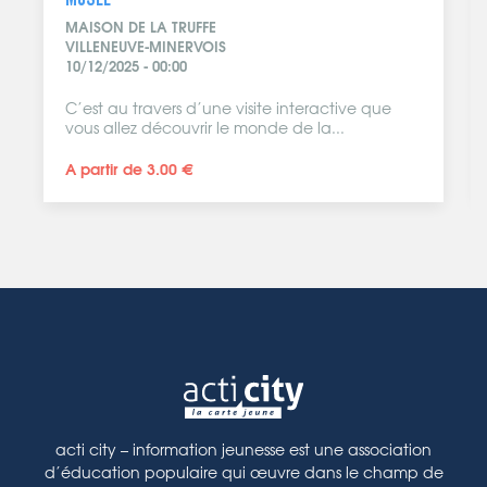
L'ÉLYSÉE
LIMOUX
Partenaire acti city, le cinéma l’Elysée à Limoux
Ciném’Aude...
7.00 €
3.00 €
acti city – information jeunesse est une association
d’éducation populaire qui œuvre dans le champ de