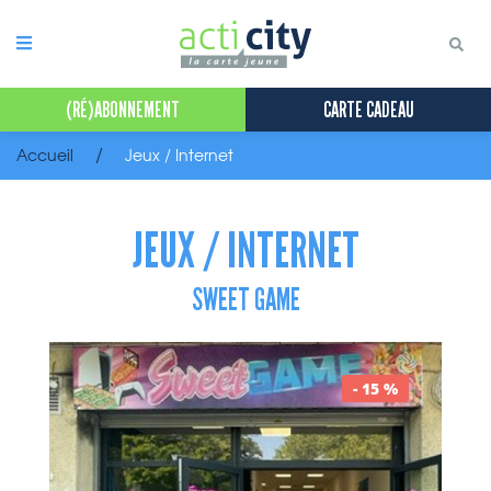
Panneau de gestion des cookies
(RÉ)ABONNEMENT
CARTE CADEAU
Accueil
Jeux / Internet
JEUX / INTERNET
SWEET GAME
- 15 %