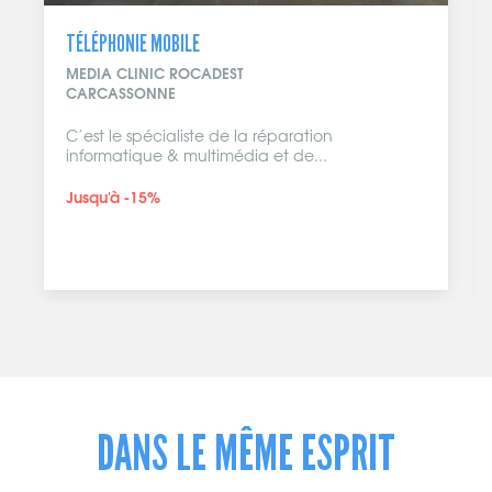
JEU DE SOCIÉTÉ / RESTAURANT
COMPTOIR LUDIQUE
CARCASSONNE
Le Comptoir Ludique est une boutique avec un
concept original. Amoureux des Jeux de
Société,...
ACCÈS OFFERT À LA LUDOTHÈQUE POUR TOUTE
CONSOMATION SUPÉRIEURE OU ÉGALE À 5€
(REPAS, PATISSERIE, BOISSON)
DANS LE MÊME ESPRIT