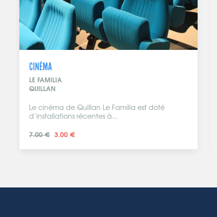
VISITE CULTURELLE
MAISON GUINOT
LIMOUX
Viens découvrir l’univers des bulles et de
l’effervescence. Blanquette et Crémant...
A partir de 3.50 €