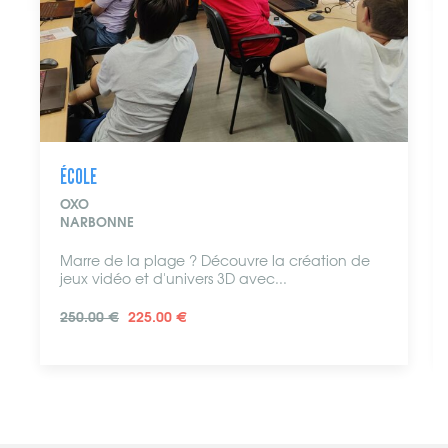
INFORMATIQUE
FJ DÉPANNAGE INFORMATIQUE
CASTELNAUDARY
n de
Pour tout ce qui concerne la réparation et le
dépannage de téléphones, de...
POUR UN PC PORTABLE ACHETÉ, UNE SOURIS ET
UNE SACOCHE TE SONT OFFERTE (VALEUR DE 30€)