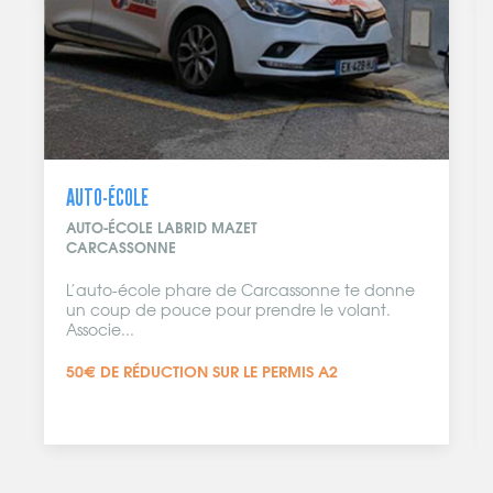
COIFFEUR
L'INSTANT COIFFURE & ESTHÉTIQUE
CARCASSONNE
onne
Nouvel espaace bien-être sur Carcassonne.
.
Florence et Romain t'accueillent au 61 rue de
Verdun...