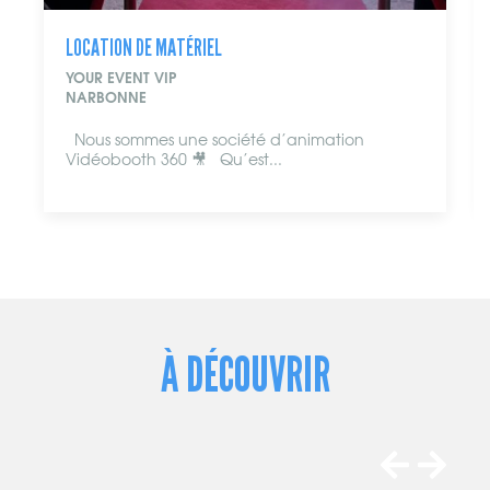
LOCATION DE MATÉRIEL
LOCATIO
YOUR EVENT VIP
TROTTU
NARBONNE
LEUCAT
Nous sommes une société d’animation
Entre m
Vidéobooth 360 🎥 Qu’est...
Leucate
bouger.
À DÉCOUVRIR