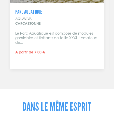
C AQUATIQUE
RESTAURATI
AVIVA
KFC
CASSONNE
CARCASSO
Parc Aquatique est composé de modules
Pas le temp
lables et flottants de taille XXXL ! Amateurs
vrais morc
.
partenaire 
rtir de 7.00 €
POUR UN ME
L’ACHAT D’
DANS LE MÊME ESPRIT