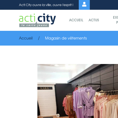
Panneau de gestion des cookies
Acti City ouvre la ville, ouvre l'esprit !
EX
ACCUEIL
ACTUS
P
Accueil
Magasin de vêtements