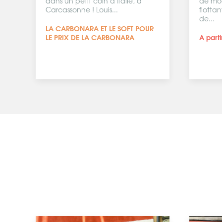
de modules gonflables et
restau
flottants de taille XXXL ! Amateurs
partic
de...
compo
A partir de 7.00 €
UNE BO