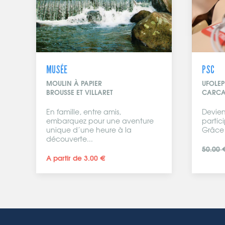
MUSÉE
PSC
MOULIN À PAPIER
UFOLEP
BROUSSE ET VILLARET
CARCA
En famille, entre amis,
Devien
embarquez pour une aventure
partic
unique d’une heure à la
Grâce 
découverte...
50.00 
A partir de 3.00 €