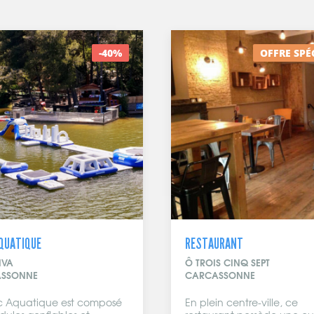
OFFRE SPÉCIALE
URANT
CAFÉ LIBRAIRIE LUDIQUE
S CINQ SEPT
Les Arches de la cité, un c
SSONNE
librairie ludique et gourm
cœur de Carcassonne....
n centre-ville, ce