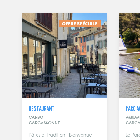
-40%
PARC AQUATIQUE
RESTA
AQUAVIVA
Ô TROI
CARCASSONNE
CARCA
Le Parc Aquatique est composé
En plei