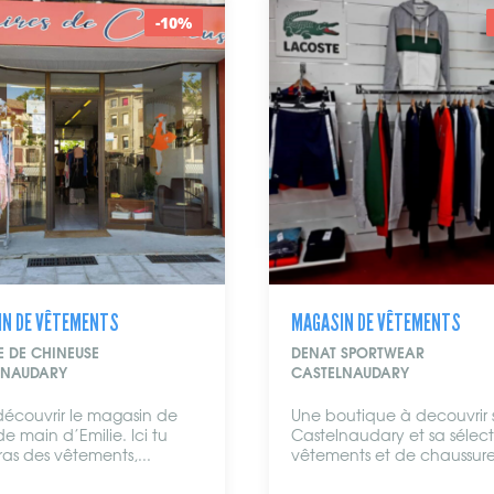
-10%
IN DE VÊTEMENTS
MAGASIN DE VÊTEMENTS
 SPORTWEAR
IRON STEEL
LNAUDARY
NARBONNE
utique à decouvrir sur
Un grand espace fripes h
naudary et sa sélection de
et femmes, et un espace 
nts et de chaussures...
vêtements neufs toujours à p