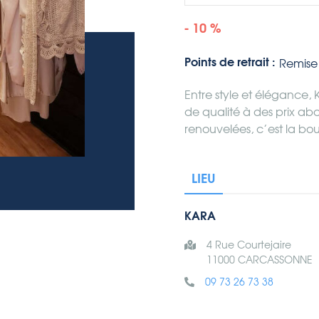
- 10 %
Points de retrait :
Remise 
Entre style et éléganc
de qualité à des prix ab
renouvelées, c’est la b
LIEU
KARA
4 Rue Courtejaire
11000 CARCASSONNE
09 73 26 73 38