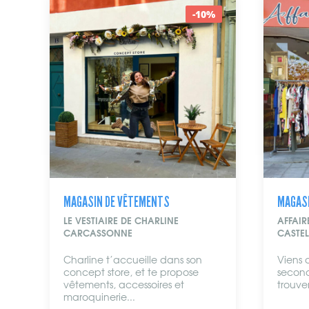
%
-10%
MAGASIN DE VÊTEMENTS
MAGAS
AFFAIRE DE CHINEUSE
DENAT
CASTELNAUDARY
CASTE
Viens découvrir le magasin de
Une bo
seconde main d’Emilie. Ici tu
Castel
trouveras des vêtements,...
vêteme