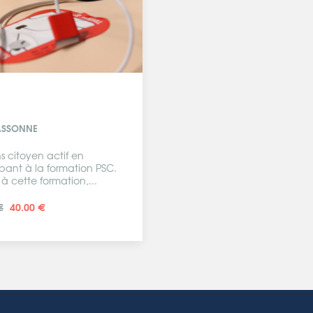
SSONNE
s citoyen actif en
ipant à la formation PSC.
à cette formation,...
€
40.00 €