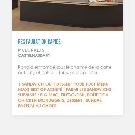
RESTAURATION RAPIDE
MCDONALD'S
CASTELNAUDARY
Ronald est tombé sous le charme de la carte
acti city et t’offre à toi, son abonné(e),...
1 SANDWICH OU 1 DESSERT POUR TOUT MENU
MAXI BEST OF ACHETÉ ! PARMI LES SANDWICHS
SUIVANTS : BIG MAC, FILET-O-FISH, BOÎTE DE 6
CHICKEN MCNUGGETS. DESSERT : SUNDAE,
PARFUM AU CHOIX.